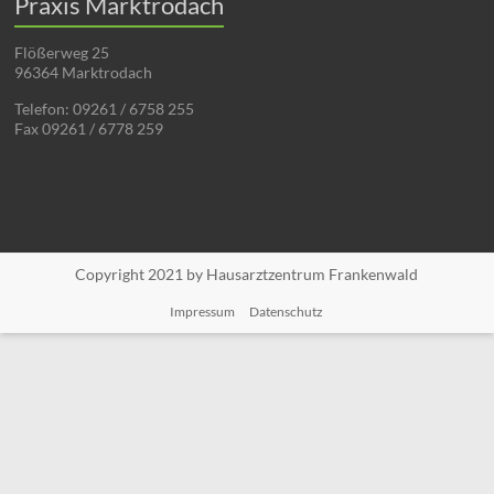
Praxis Marktrodach
Flößerweg 25
96364 Marktrodach
Telefon: 09261 / 6758 255
Fax 09261 / 6778 259
Copyright 2021 by Hausarztzentrum Frankenwald
Impressum
Datenschutz