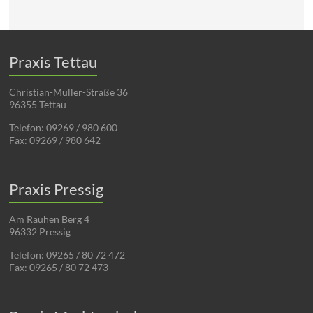
Praxis Tettau
Christian-Müller-Straße 36
96355 Tettau
Telefon: 09269 / 980 600
Fax: 09269 / 980 642
Praxis Pressig
Am Rauhen Berg 4
96332 Pressig
Telefon: 09265 / 80 72 472
Fax: 09265 / 80 72 473